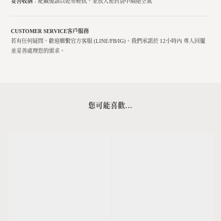
妥善收納
：配戴後請以乾布輕拭，並放入密封袋中隔絕空氣
CUSTOMER SERVICE
客戶服務
若有任何疑問，歡迎聯繫官方客服 (LINE/FB/IG)。我們承諾於 12小時內 專人回覆
並妥善處理您的需求。
您可能喜歡...