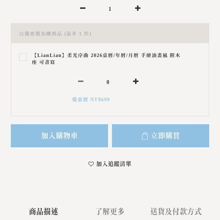
以優惠價加購商品
(最多 1 件)
【LianLian】柔光序曲 2026桌曆/年曆/月曆 手繪油畫風 附木
座 可書寫
優惠價 NT$699
加入購物車
立即購買
加入追蹤清單
商品描述
了解更多
送貨及付款方式