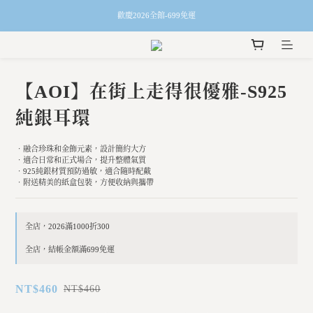
歡慶2026全館-699免運
【AOI】在街上走得很優雅-S925
純銀耳環
‧融合珍珠和金飾元素，設計簡約大方
‧適合日常和正式場合，提升整體氣質
‧925純銀材質預防過敏，適合隨時配戴
‧附送精美的紙盒包裝，方便收納與攜帶
全店，2026滿1000折300
全店，結帳金額滿699免運
NT$460
NT$460