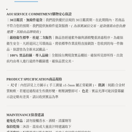
AOI SERVICE COMMITMENT
購物安心保證
｜30日鑑賞．無條件退貨｜
我們提供優於法規的 30日鑑賞期。在此期間內，若商品
不符合您的預期，我們提供無條件退貨服務。
( 為落實誠信交易，退貨僅需由您負擔
運費，其餘由品牌吸收 )
｜嚴格衛生標準．杜絕二次販售｜
飾品皆經過紫外線與酒精雙重消毒程序。為確保
衛生安全，凡經退回之耳環商品，將依標準作業流程直接銷毀。您收到的每一件飾
品，保證皆為全新未試戴品。
｜100% 實品拍攝．專人品檢｜
全館採台灣現貨實品棚拍，確保所見即所得。出貨
前均由專人進行最終外觀篩選，確保品質完美。
PRODUCT SPECIFICATION
商品規格
・
尺寸
：內徑詳見上方圖示 ( 手工測量 ±1-3mm 屬正常範圍 )・
微調
：純銀/合金材
質較軟，若運送過程產生些微形變，輕壓調整即可・
色差
：實品光澤可能因螢幕顯
示設定略有差異，請以收到實品為準
MAINTENANCE
保養建議
避免化學品
：請勿接觸香水、酒精、清潔劑等
保持乾燥
：沐浴、溫泉或大量流汗時建議取下