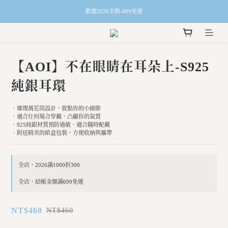
歡慶2026全館-699免運
【AOI】不在眼睛在耳朵上-S925
純銀耳環
‧璀璨萬花筒設計，妝點你的小細節
‧適合任何場合穿戴，凸顯你的氣質
‧925純銀材質預防過敏，適合隨時配戴
‧附送精美的紙盒包裝，方便收納與攜帶
全店，2026滿1000折300
全店，結帳金額滿699免運
NT$460
NT$460