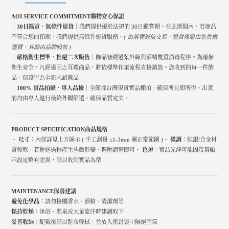
AOI SERVICE COMMITMENT
購物安心保證
｜30日鑑賞．無條件退貨｜
我們提供優於法規的 30日鑑賞期。在此期間內，若商品
不符合您的預期，我們提供無條件退貨服務。
( 為落實誠信交易，退貨僅需由您負擔
運費，其餘由品牌吸收 )
｜嚴格衛生標準．杜絕二次販售｜
飾品皆經過紫外線與酒精雙重消毒程序。為確保
衛生安全，凡經退回之耳環商品，將依標準作業流程直接銷毀。您收到的每一件飾
品，保證皆為全新未試戴品。
｜100% 實品拍攝．專人品檢｜
全館採台灣現貨實品棚拍，確保所見即所得。出貨
前均由專人進行最終外觀篩選，確保品質完美。
PRODUCT SPECIFICATION
商品規格
・
尺寸
：內徑詳見上方圖示 ( 手工測量 ±1-3mm 屬正常範圍 )・
微調
：純銀/合金材
質較軟，若運送過程產生些微形變，輕壓調整即可・
色差
：實品光澤可能因螢幕顯
示設定略有差異，請以收到實品為準
MAINTENANCE
保養建議
避免化學品
：請勿接觸香水、酒精、清潔劑等
保持乾燥
：沐浴、溫泉或大量流汗時建議取下
妥善收納
：配戴後請以乾布輕拭，並放入密封袋中隔絕空氣