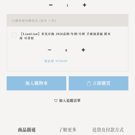
以優惠價加購商品
(最多 1 件)
【LianLian】柔光序曲 2026桌曆/年曆/月曆 手繪油畫風 附木
座 可書寫
優惠價 NT$699
加入購物車
立即購買
加入追蹤清單
商品描述
了解更多
送貨及付款方式